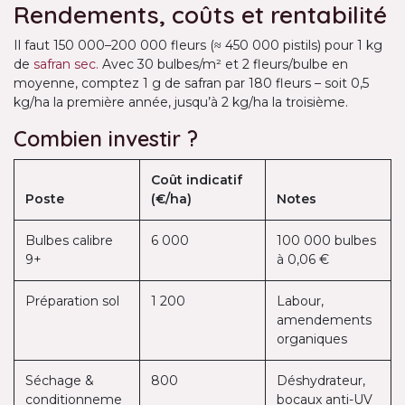
Rendements, coûts et rentabilité
Il faut 150 000–200 000 fleurs (≈ 450 000 pistils) pour 1 kg
de
safran sec.
Avec 30 bulbes/m² et 2 fleurs/bulbe en
moyenne, comptez 1 g de safran par 180 fleurs – soit 0,5
kg/ha la première année, jusqu’à 2 kg/ha la troisième.
Combien investir ?
Coût indicatif
Poste
(€/ha)
Notes
Bulbes calibre
6 000
100 000 bulbes
9+
à 0,06 €
Préparation sol
1 200
Labour,
amendements
organiques
Séchage &
800
Déshydrateur,
conditionneme
bocaux anti-UV