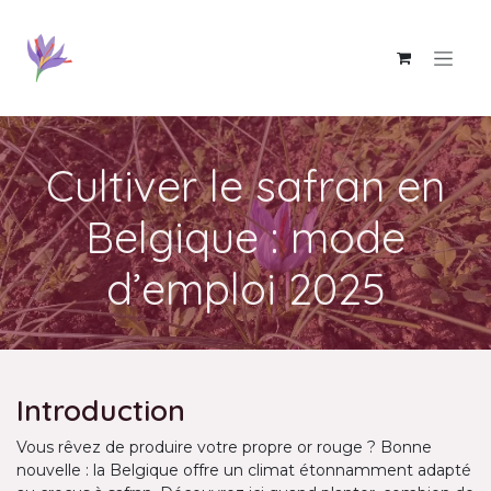
Se rendre au contenu
Cultiver le safran en
Belgique : mode
d’emploi 2025
Introduction
Vous rêvez de produire votre propre or rouge ? Bonne
nouvelle : la Belgique offre un climat étonnamment adapté